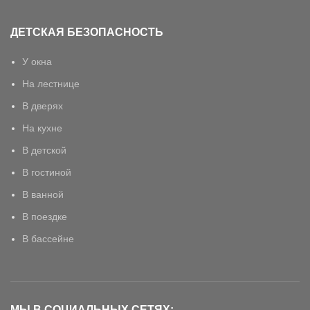
ДЕТСКАЯ БЕЗОПАСНОСТЬ
У окна
На лестнице
В дверях
На кухне
В детской
В гостиной
В ванной
В поездке
В бассейне
МЫ В СОЦИАЛЬНЫХ СЕТЯХ: