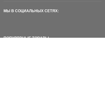
МЫ В СОЦИАЛЬНЫХ СЕТЯХ:
ПОПУЛЯРНЫЕ ТОВАРЫ
Ворота безопасности BABYSECURITY
6 790
₽
8 290
₽
Защитное ограждение на лестницу из
ПЛАСТИКА
2 990
₽
3 960
₽