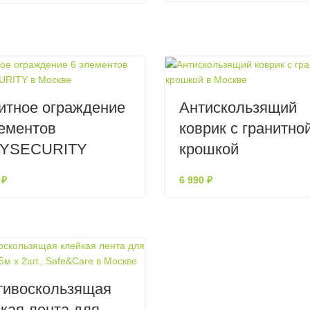
итное ограждение
Антискользящий
ементов
коврик с гранитно
YSECURITY
крошкой
0
₽
6 990
₽
тивоскользящая
кая лента для