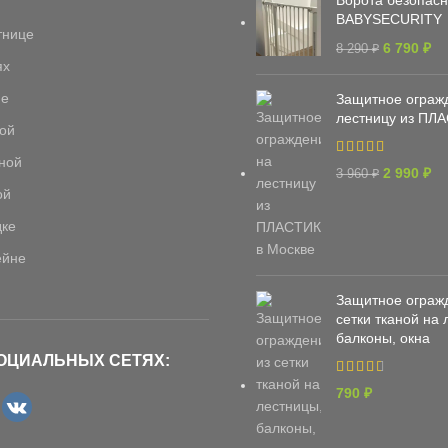
BABYSECURITY
тнице
6 790
₽
8 290
₽
ях
не
Защитное ограж
лестницу из ПЛ
кой
иной
2 990
₽
3 960
₽
ой
дке
ейне
Защитное ограж
сетки тканой на 
балконы, окна
ОЦИАЛЬНЫХ СЕТЯХ:
790
₽