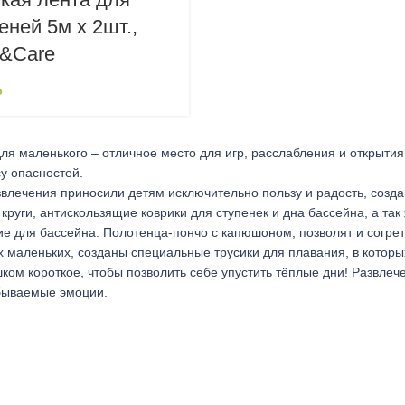
еней 5м х 2шт.,
e&Care
₽
ля маленького – отличное место для игр, расслабления и открытия 
у опасностей.
влечения приносили детям исключительно пользу и радость, созда
круги, антискользящие коврики для ступенек и дна бассейна, а та
е для бассейна. Полотенца-пончо с капюшоном, позволят и согрет
 маленьких, созданы специальные трусики для плавания, в которых
ком короткое, чтобы позволить себе упустить тёплые дни! Развлеч
бываемые эмоции.