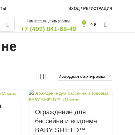
КТЫ
ВХОД / РЕГИСТРАЦИЯ
Помогите защитить ребёнка
0
0
₽
+7 (499) 841-68-49
йне
а
Ограждение для
бассейна и водоема
BABY SHIELD™