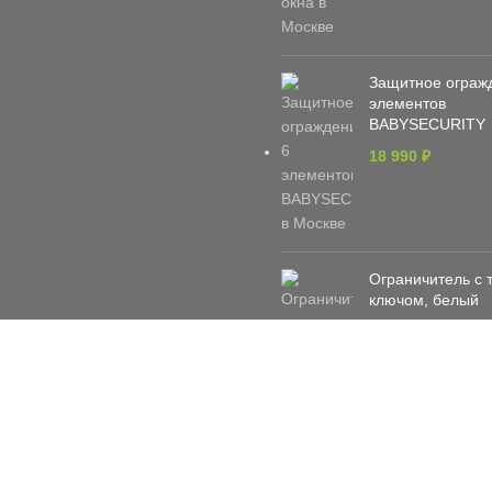
Защитное ограж
элементов
BABYSECURITY
18 990
₽
Ограничитель с 
ключом, белый
885
₽
960
₽
Барьер для кров