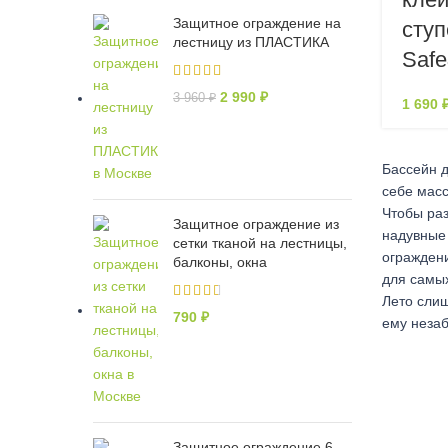
Защитное ограждение на
ступ
лестницу из ПЛАСТИКА
Saf
2 990
₽
3 960
₽
1 690
Бассейн д
себе масс
Чтобы раз
Защитное ограждение из
надувные 
сетки тканой на лестницы,
ограждени
балконы, окна
для самых
Лето слиш
790
₽
ему неза
Защитное ограждение 6