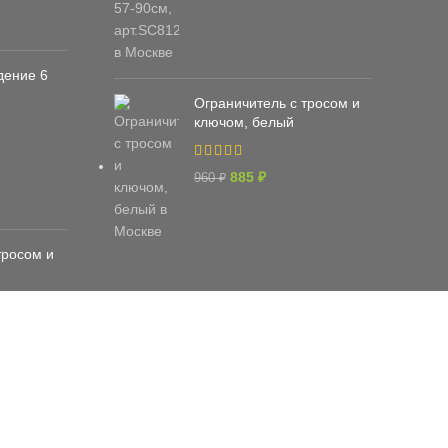
дение 6
Ограничитель с тросом и
ключом, белый
885
₽
960
₽
тросом и
ати