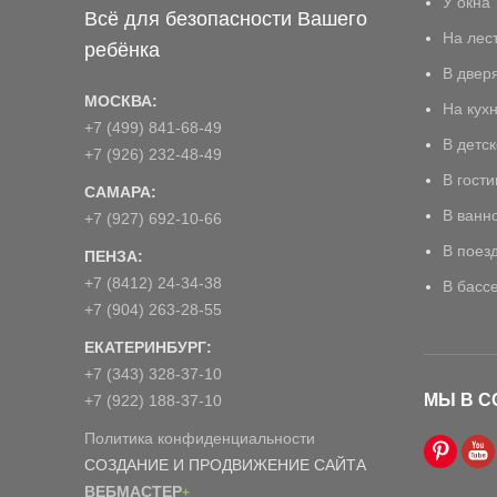
У окна
Всё для безопасности Вашего
На лес
ребёнка
В двер
МОСКВА:
На кух
+7 (499) 841-68-49
В детс
+7 (926) 232-48-49
В гост
САМАРА:
В ванн
+7 (927) 692-10-66
В поез
ПЕНЗА:
+7 (8412) 24-34-38
В басс
+7 (904) 263-28-55
ЕКАТЕРИНБУРГ:
+7 (343) 328-37-10
МЫ В С
+7 (922) 188-37-10
Политика конфиденциальности
СОЗДАНИЕ И ПРОДВИЖЕНИЕ САЙТА
ВЕБМАСТЕР
+