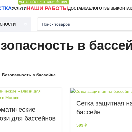
МЫ ВЕРНЁМ ВАШЕ СПОКОЙСТВИЕ
СТКА
НАШИ РАБОТЫ
УСЛУГИ
ДОСТАВКА
БЛОГ
ОТЗЫВЫ
КОНТА
АСНОСТИ
зопасность в бассе
Безопасность в бассейне
Сетка защитная н
оматические
бассейн
юзи для бассейнов
599
₽