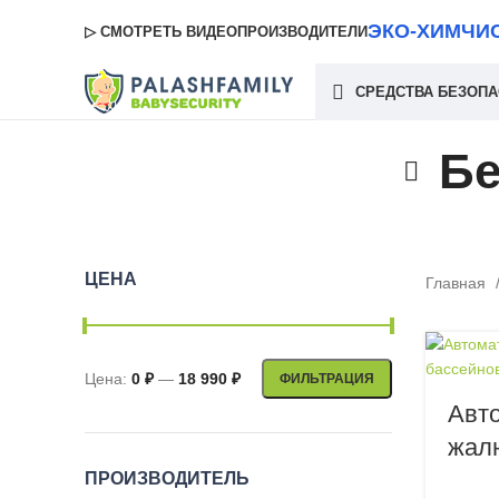
ЭКО-ХИМЧИ
▷ СМОТРЕТЬ ВИДЕО
ПРОИЗВОДИТЕЛИ
СРЕДСТВА БЕЗОП
Бе
ЦЕНА
Главная
Цена:
0 ₽
—
18 990 ₽
ФИЛЬТРАЦИЯ
Минимальная
Максимальная
Авт
цена
цена
жал
ПРОИЗВОДИТЕЛЬ