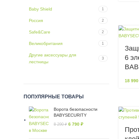
Baby Shield
1
Россия
2
Safe&Care
2
Великобритания
1
Защ
Другие аксессуары для
6 эл
3
лестницы
BAB
18 99
ПОПУЛЯРНЫЕ ТОВАРЫ
Ворота безопасности
BABYSECURITY
6 790
₽
8 290
₽
Про
клей