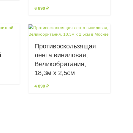
6 890
₽
Противоскользящая
й
лента виниловая,
Великобритания,
18,3м х 2,5см
4 890
₽