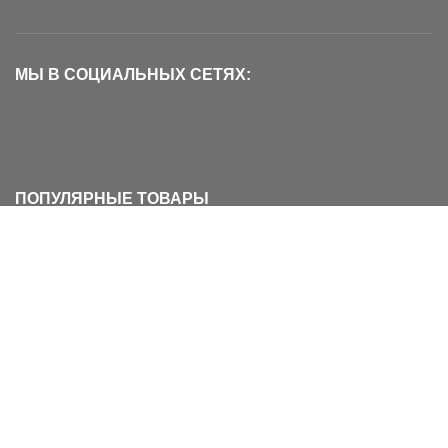
МЫ В СОЦИАЛЬНЫХ СЕТЯХ:
ПОПУЛЯРНЫЕ ТОВАРЫ
Ворота безопасности BABYSECURITY
6 790
₽
8 290
₽
Защитное ограждение на лестницу из
ПЛАСТИКА
2 990
₽
3 960
₽