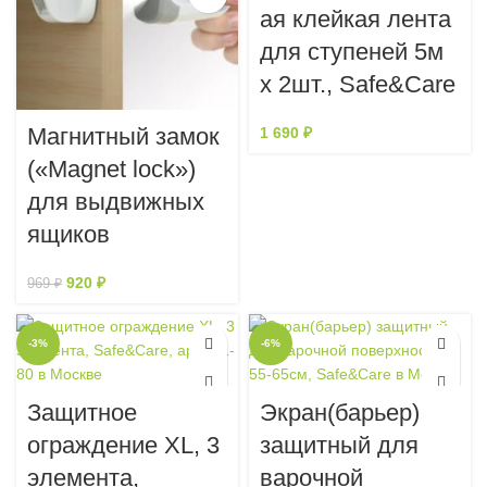
ая клейкая лента
для ступеней 5м
х 2шт., Safe&Care
Магнитный замок
1 690
₽
(«Magnet lock»)
для выдвижных
ящиков
920
₽
969
₽
-3%
-6%
Защитное
Экран(барьер)
ограждение XL, 3
защитный для
элемента,
варочной