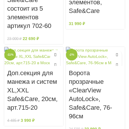
элементов,
состоит из 5
Safe&Care
элементов
31 990
₽
артикул 702-60
22 690
₽
23 000
₽
-11%
-2%
Доп.секция для
Ворота
манежа и систем
прозрачные
XL,XXL
«ClearView
Safe&Care, 20см,
AutoLock»,
арт.715-20
Safe&Care, 76-
96см
3 990
₽
4 485
₽