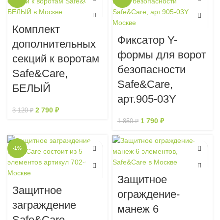
Комплект
Фиксатор Y-
дополнительных
формы для ворот
секций к воротам
безопасности
Safe&Care,
Safe&Care,
БЕЛЫЙ
арт.905-03Y
2 790
₽
3 120
₽
1 790
₽
1 850
₽
-1%
Защитное
Защитное
ограждение-
заграждение
манеж 6
Safe&Care