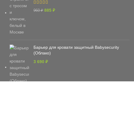
885
₽
960
₽
Барьер для кровати защитный Babysecurity
(Облако)
3 690
₽
РАСПРОДАЖА
Ворота безопасности BABYSECURITY
6 790
₽
8 290
₽