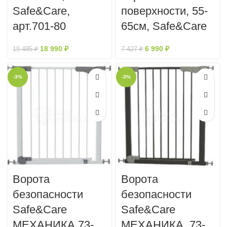
Safe&Care,
поверхности, 55-
арт.701-80
65см, Safe&Care
18 990
₽
6 990
₽
19 485
₽
7 427
₽
-3%
-3%
Ворота
Ворота
безопасности
безопасности
Safe&Care
Safe&Care
МЕХАНИКА 73-
МЕХАНИКА, 73-