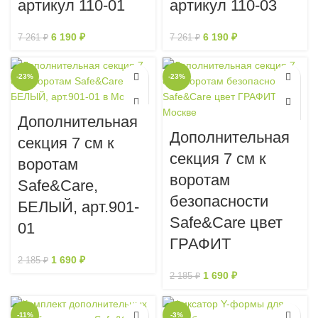
артикул 110-01
артикул 110-03
6 190
₽
6 190
₽
7 261
₽
7 261
₽
-23%
-23%
Дополнительная
Дополнительная
секция 7 см к
секция 7 см к
воротам
воротам
Safe&Care,
безопасности
БЕЛЫЙ, арт.901-
Safe&Care цвет
01
ГРАФИТ
1 690
₽
2 185
₽
1 690
₽
2 185
₽
-11%
-3%