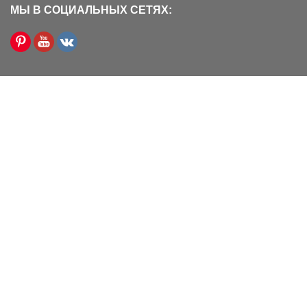
МЫ В СОЦИАЛЬНЫХ СЕТЯХ:
ПОПУЛЯРНЫЕ ТОВАРЫ
Ворота безопасности BABYSECURITY
6 790
₽
8 290
₽
Защитное ограждение на лестницу из
ПЛАСТИКА
2 990
₽
3 960
₽