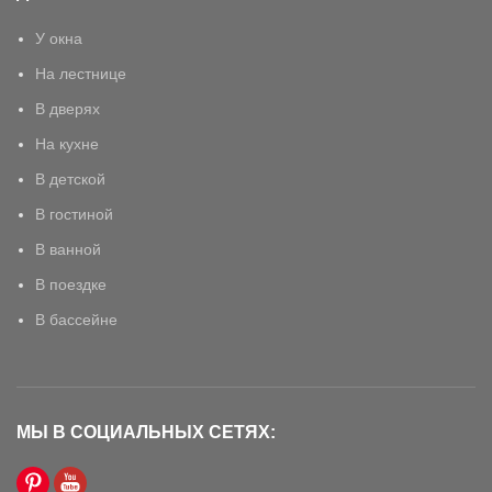
У окна
На лестнице
В дверях
На кухне
В детской
В гостиной
В ванной
В поездке
В бассейне
МЫ В СОЦИАЛЬНЫХ СЕТЯХ: