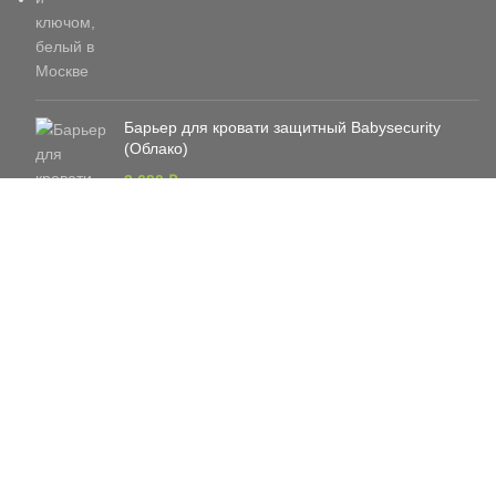
Барьер для кровати защитный Babysecurity
(Облако)
3 690
₽
РАСПРОДАЖА
Ворота безопасности BABYSECURITY
6 790
₽
8 290
₽