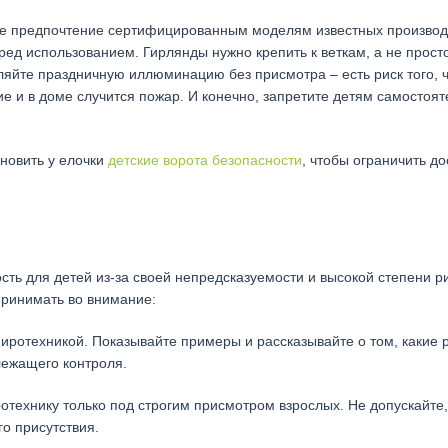
йте предпочтение сертифицированным моделям известных производ
ред использованием. Гирлянды нужно крепить к веткам, а не прост
вляйте праздничную иллюминацию без присмотра – есть риск того, ч
е и в доме случится пожар. И конечно, запретите детям самостоя
ановить у елочки
детские ворота безопасности
, чтобы ограничить до
ть для детей из-за своей непредсказуемости и высокой степени ри
принимать во внимание:
ротехникой. Показывайте примеры и рассказывайте о том, какие 
лежащего контроля.
отехнику только под строгим присмотром взрослых. Не допускайте,
о присутствия.