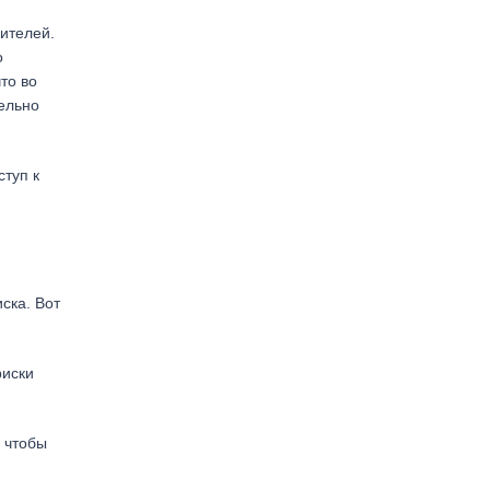
ителей.
о
то во
тельно
ступ к
ска. Вот
риски
 чтобы