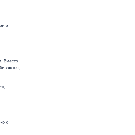
ии и
и. Вместо
збиваются,
ся,
ко о