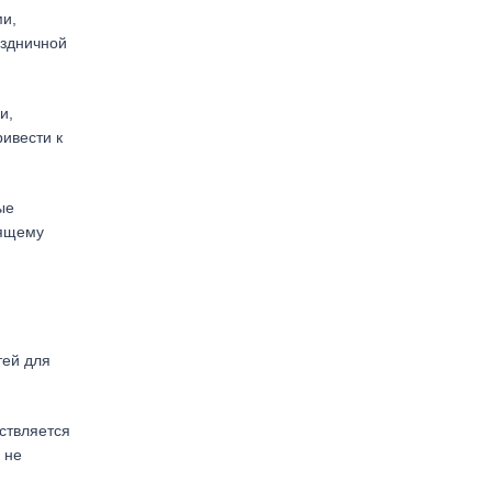
ми,
аздничной
и,
ривести к
ые
оящему
тей для
ствляется
 не