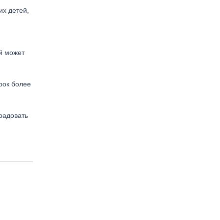
их детей,
й может
рок более
радовать