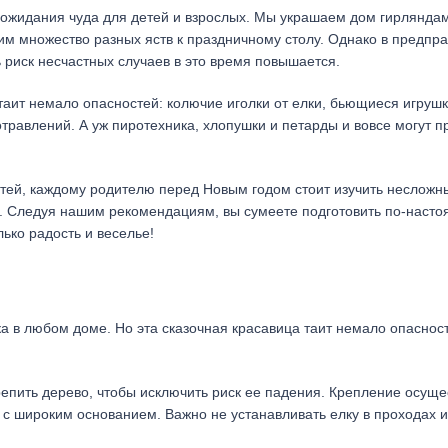
 ожидания чуда для детей и взрослых. Мы украшаем дом гирлянда
им множество разных яств к праздничному столу. Однако в предпр
 риск несчастных случаев в это время повышается.
аит немало опасностей: колючие иголки от елки, бьющиеся игрушк
травлений. А уж пиротехника, хлопушки и петарды и вовсе могут п
етей, каждому родителю перед Новым годом стоит изучить несложн
е. Следуя нашим рекомендациям, вы сумеете подготовить по-наст
ько радость и веселье!
а в любом доме. Но эта сказочная красавица таит немало опаснос
репить дерево, чтобы исключить риск ее падения. Крепление осуще
с широким основанием. Важно не устанавливать елку в проходах и