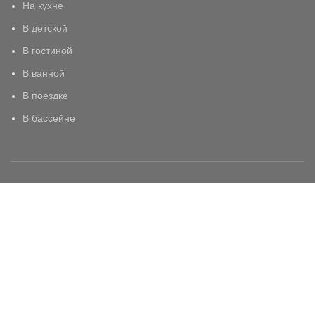
На кухне
В детской
В гостиной
В ванной
В поездке
В бассейне
МЫ В СОЦИАЛЬНЫХ СЕТЯХ:
ПОПУЛЯРНЫЕ ТОВАРЫ
Ворота безопасности BABYSECURITY