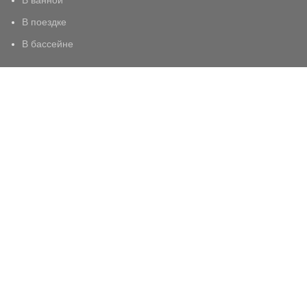
В ванной
В поездке
В бассейне
МЫ В СОЦИАЛЬНЫХ СЕТЯХ:
ПОПУЛЯРНЫЕ ТОВАРЫ
Ворота безопасности BABYSECURITY
6 790
₽
8 290
₽
Защитное ограждение на лестницу из
ПЛАСТИКА