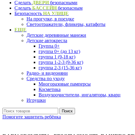
Сделать
ДВЕРИ
безопасными
Сделать
БАССЕЙН
безопасным
Безопасность
НА УЛИЦЕ
На прогулке, в поездке
Светоотражатели, фликеры, катафоты
ЕЩЕ
Детские деревянные манежи
Детские автокресла
Группа 0+
группа 0+ (до 13 кг)
группа 1 (9-18 кг)
группа 1-2-3 (9-36 кг)
группа 2-3 (15-36 кг)
Радио- и видеоняни
Средства по уходу
Многоразовые памперсы
Косметика
Воздухоочистители, ингаляторы, кварц
Игрушки
Поиск
Помогите защитить ребёнка