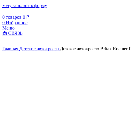
хочу заполнить форму
0
товаров
0
₽
0
Избранное
Меню
📩 СВЯЗЬ
Главная
Детские автокресла
Детское автокресло Britax Roemer Du