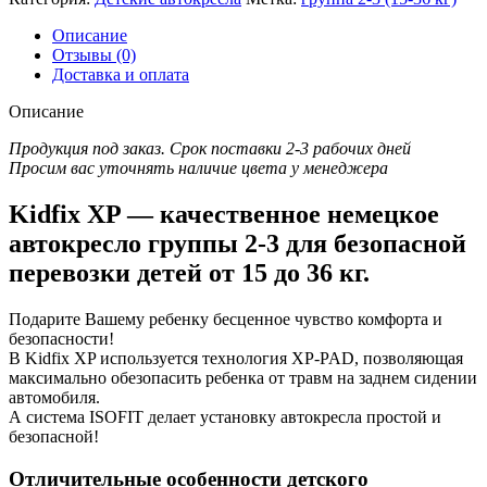
KIDFIX
XP
Описание
(группа
Отзывы (0)
2-
Доставка и оплата
3,
от
Описание
15
до
Продукция под заказ. Срок поставки 2-3 рабочих дней
36
Просим вас уточнять наличие цвета у менеджера
кг)
Kidfix XP — качественное немецкое
автокресло группы 2-3 для безопасной
перевозки детей от 15 до 36 кг.
Подарите Вашему ребенку бесценное чувство комфорта и
безопасности!
В Kidfix XP используется технология XP-PAD, позволяющая
максимально обезопасить ребенка от травм на заднем сидении
автомобиля.
А система ISOFIT делает установку автокресла простой и
безопасной!
Отличительные особенности детского