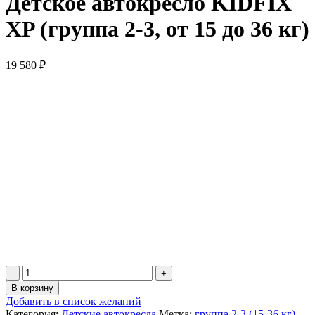
Детское автокресло KIDFIX
XP (группа 2-3, от 15 до 36 кг)
19 580
₽
Количество
товара
В корзину
Детское
Добавить в список желаний
автокресло
Категория:
Детские автокресла
Метка:
группа 2-3 (15-36 кг)