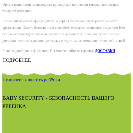
Оплата наличными производится курьеру при получении товара и подписании
товарной накладной.
Безналичный расчет производится на карту Сбербанка или на расчётный счёт
организации. Оплата безналичным способом: менеджер компании отправляет Вам
счёт, в котором будут указаны реквизиты для оплаты. Товар поступает в отдел
доставки после поступления денежных средств на р/с компании в течение 2-х дней.
Более подробную информацию Вы можете найти на странице
ДОСТАВКИ
.
ПОДРОБНЕЕ
Помогите защитить ребёнка
BABY SECURITY - БЕЗОПАСНОСТЬ ВАШЕГО
РЕБЁНКА