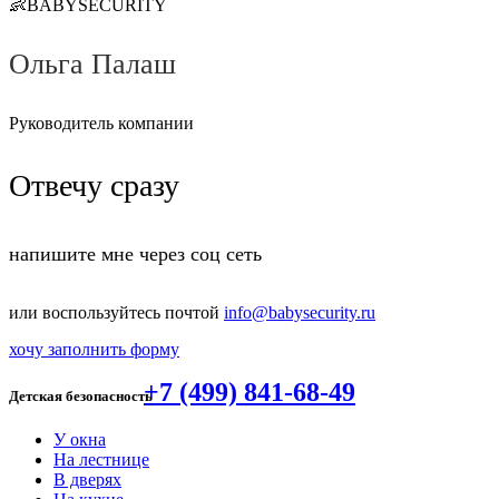
👶BABYSECURITY
Ольга Палаш
Руководитель компании
Отвечу сразу
напишите мне через соц сеть
или воспользуйтесь почтой
info@babysecurity.ru
хочу заполнить форму
+7 (499) 841-68-49
Детская безопасность
У окна
На лестнице
В дверях