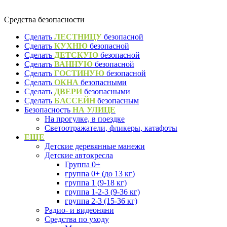
Средства безопасности
Сделать
ЛЕСТНИЦУ
безопасной
Сделать
КУХНЮ
безопасной
Сделать
ДЕТСКУЮ
безопасной
Сделать
ВАННУЮ
безопасной
Сделать
ГОСТИНУЮ
безопасной
Сделать
ОКНА
безопасными
Сделать
ДВЕРИ
безопасными
Сделать
БАССЕЙН
безопасным
Безопасность
НА УЛИЦЕ
На прогулке, в поездке
Светоотражатели, фликеры, катафоты
ЕЩЕ
Детские деревянные манежи
Детские автокресла
Группа 0+
группа 0+ (до 13 кг)
группа 1 (9-18 кг)
группа 1-2-3 (9-36 кг)
группа 2-3 (15-36 кг)
Радио- и видеоняни
Средства по уходу