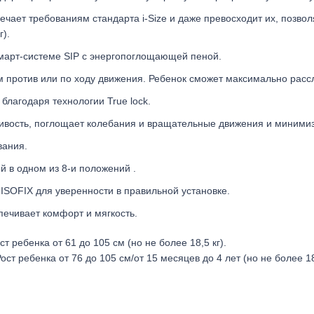
чает требованиям стандарта i-Size и даже превосходит их, позво
г).
смарт-системе SIP с энергопоглощающей пеной.
против или по ходу движения. Ребенок сможет максимально рассла
благодаря технологии True lock.
вость, поглощает колебания и вращательные движения и минимизи
вания.
 в одном из 8-и положений .
ISOFIX для уверенности в правильной установке.
печивает комфорт и мягкость.
 ребенка от 61 до 105 см (но не более 18,5 кг).
т ребенка от 76 до 105 см/от 15 месяцев до 4 лет (но не более 18