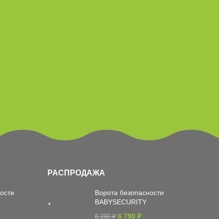
РАСПРОДАЖА
ости
Ворота безопасности
BABYSECURITY
6 790
₽
8 290
₽