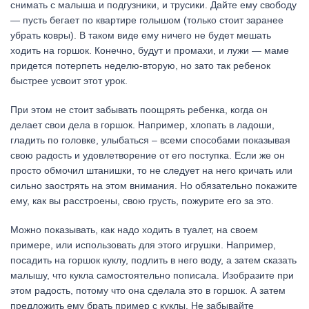
снимать с малыша и подгузники, и трусики. Дайте ему свободу
— пусть бегает по квартире голышом (только стоит заранее
убрать ковры). В таком виде ему ничего не будет мешать
ходить на горшок. Конечно, будут и промахи, и лужи — маме
придется потерпеть неделю-вторую, но зато так ребенок
быстрее усвоит этот урок.
При этом не стоит забывать поощрять ребенка, когда он
делает свои дела в горшок. Например, хлопать в ладоши,
гладить по головке, улыбаться – всеми способами показывая
свою радость и удовлетворение от его поступка. Если же он
просто обмочил штанишки, то не следует на него кричать или
сильно заострять на этом внимания. Но обязательно покажите
ему, как вы расстроены, свою грусть, пожурите его за это.
Можно показывать, как надо ходить в туалет, на своем
примере, или использовать для этого игрушки. Например,
посадить на горшок куклу, подлить в него воду, а затем сказать
малышу, что кукла самостоятельно пописала. Изобразите при
этом радость, потому что она сделала это в горшок. А затем
предложить ему брать пример с куклы. Не забывайте