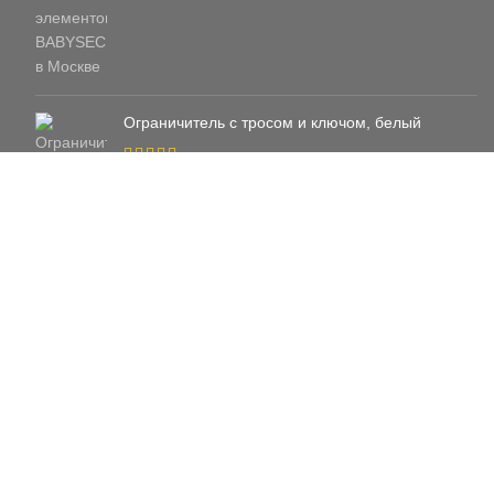
Ограничитель с тросом и ключом, белый
885
₽
960
₽
Барьер для кровати защитный Babysecurity
(Облако)
3 690
₽