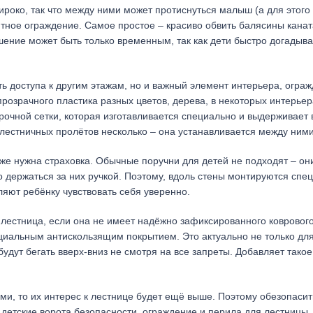
ироко, так что между ними может протиснуться малыш (а для этого
итное ограждение. Самое простое – красиво обвить балясины кана
ение может быть только временным, так как дети быстро догадыва
сть доступа к другим этажам, но и важный элемент интерьера, огра
розрачного пластика разных цветов, дерева, в некоторых интерьер
рочной сетки, которая изготавливается специально и выдерживает
и лестничных пролётов несколько – она устанавливается между ними
кже нужна страховка. Обычные поручни для детей не подходят – он
о держаться за них ручкой. Поэтому, вдоль стены монтируются спе
ляют ребёнку чувствовать себя уверенно.
 лестница, если она не имеет надёжно зафиксированного ковровог
циальным антискользящим покрытием. Это актуально не только дл
будут бегать вверх-вниз не смотря на все запреты. Добавляет тако
ьми, то их интерес к лестнице будет ещё выше. Поэтому обезопасит
детские ворота безопасности, ограждение и перила для лестницы.