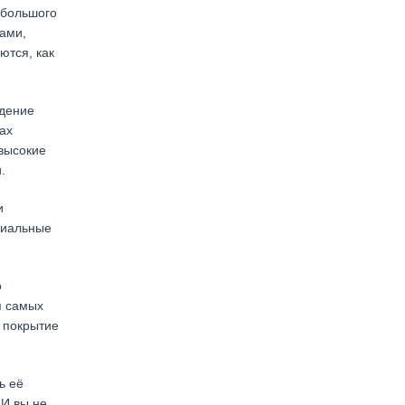
 большого
тами,
ются, как
ждение
ах
 высокие
.
и
циальные
о
я самых
е покрытие
ь её
 И вы не