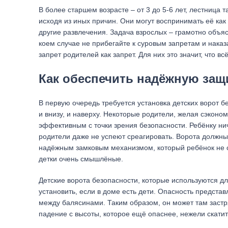
В более старшем возрасте – от 3 до 5-6 лет, лестница
исходя из иных причин. Они могут воспринимать её как 
другие развлечения. Задача взрослых – грамотно объясн
коем случае не прибегайте к суровым запретам и наказ
запрет родителей как запрет. Для них это значит, что вс
Как обеспечить надёжную защ
В первую очередь требуется установка детских ворот 
и внизу, и наверху. Некоторые родители, желая сэконом
эффективным с точки зрения безопасности. Ребёнку нич
родители даже не успеют среагировать. Ворота должны
надёжным замковым механизмом, который ребёнок не см
детки очень смышлёные.
Детские ворота безопасности, которые используются д
установить, если в доме есть дети. Опасность предста
между балясинами. Таким образом, он может там застря
падение с высоты, которое ещё опаснее, нежели скатит