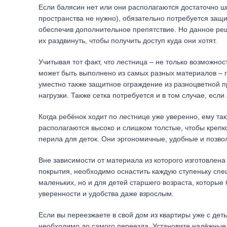
Если балясин нет или они располагаются достаточно ш
пространства не нужно), обязательно потребуется защ
обеспечив дополнительное препятствие. Но данное реш
их раздвинуть, чтобы получить доступ куда они хотят.
Учитывая тот факт, что лестница – не только возможно
может быть выполнено из самых разных материалов – п
уместно также защитное ограждение из разноцветной п
нагрузки. Также сетка потребуется и в том случае, есл
Когда ребёнок ходит по лестнице уже уверенно, ему та
располагаются высоко и слишком толстые, чтобы крепк
перила для деток. Они эргономичные, удобные и позво
Вне зависимости от материала из которого изготовлена
покрытия, необходимо оснастить каждую ступеньку спе
маленьких, но и для детей старшего возраста, которые 
уверенности и удобства даже взрослым.
Если вы переезжаете в свой дом из квартиры уже с дет
необходимо до самого переезда. Установите надёжные 