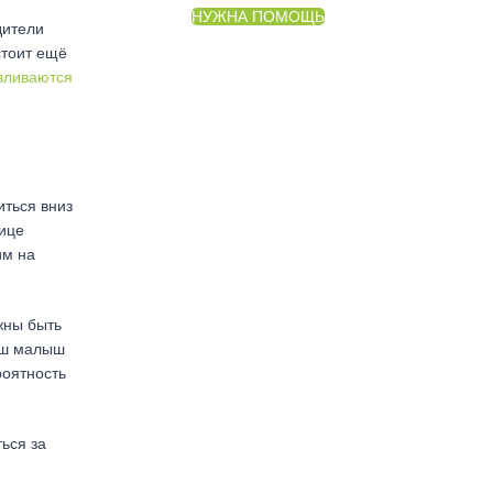
НУЖНА ПОМОЩЬ
дители
стоит ещё
авливаются
иться вниз
нице
им на
жны быть
ваш малыш
роятность
ться за