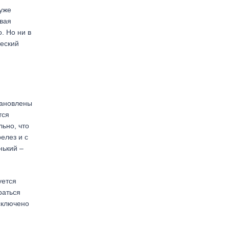
 уже
ивая
. Но ни в
ческий
тановлены
тся
ьно, что
елез и с
нький –
уется
раться
сключено