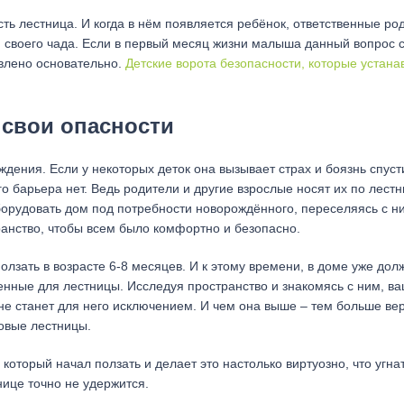
ть лестница. И когда в нём появляется ребёнок, ответственные ро
я своего чада. Если в первый месяц жизни малыша данный вопрос 
овлено основательно.
Детские ворота безопасности, которые устан
 свои опасности
ждения. Если у некоторых деток она вызывает страх и боязнь спуст
о барьера нет. Ведь родители и другие взрослые носят их по лест
борудовать дом под потребности новорождённого, переселяясь с н
ранство, чтобы всем было комфортно и безопасно.
лзать в возрасте 6-8 месяцев. И к этому времени, в доме уже дол
енные для лестницы. Исследуя пространство и знакомясь с ним, 
 не станет для него исключением. И чем она выше – тем больше ве
овые лестницы.
который начал ползать и делает это настолько виртуозно, что угна
нице точно не удержится.