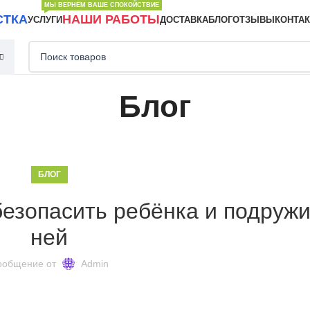
МЫ ВЕРНЁМ ВАШЕ СПОКОЙСТВИЕ
СТКА
НАШИ РАБОТЫ
УСЛУГИ
ДОСТАВКА
БЛОГ
ОТЗЫВЫ
КОНТА
Блог
БЛОГ
безопасить ребёнка и подружи
ней
ообщение от
Admin