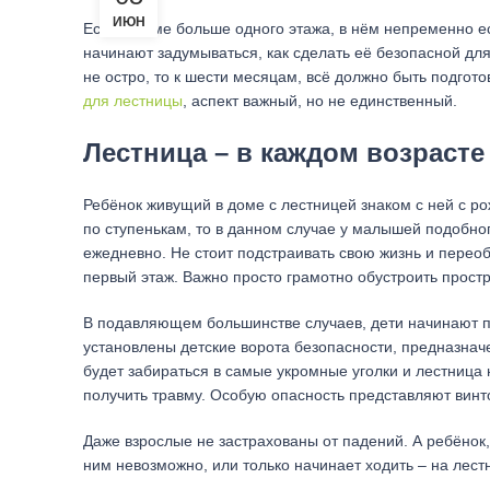
ИЮН
Если в доме больше одного этажа, в нём непременно ес
начинают задумываться, как сделать её безопасной дл
не остро, то к шести месяцам, всё должно быть подгот
для лестницы
, аспект важный, но не единственный.
Лестница – в каждом возрасте
Ребёнок живущий в доме с лестницей знаком с ней с ро
по ступенькам, то в данном случае у малышей подобног
ежедневно. Не стоит подстраивать свою жизнь и перео
первый этаж. Важно просто грамотно обустроить прост
В подавляющем большинстве случаев, дети начинают по
установлены детские ворота безопасности, предназнач
будет забираться в самые укромные уголки и лестница
получить травму. Особую опасность представляют винт
Даже взрослые не застрахованы от падений. А ребёнок, 
ним невозможно, или только начинает ходить – на лест