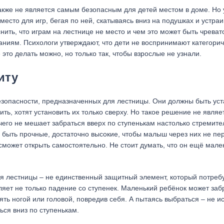
 также не является самым безопасным для детей местом в доме. Но
место для игр, бегая по ней, скатываясь вниз на подушках и устра
ить, что играм на лестнице не место и чем это может быть чревато
аниям. Психологи утверждают, что дети не воспринимают категори
ё это делать можно, но только так, чтобы взрослые не узнали.
иту
безопасности, предназначенных для лестницы. Они должны быть ус
ить, хотят установить их только сверху. Но такое решение не являе
его не мешает забраться вверх по ступенькам настолько стремител
 быть прочные, достаточно высокие, чтобы малыш через них не пер
ожет открыть самостоятельно. Не стоит думать, что он ещё мале
ля лестницы – не единственный защитный элемент, который потреб
вляет не только падение со ступенек. Маленький ребёнок может заб
ть ногой или головой, повредив себя. А пытаясь выбраться – не и
ься вниз по ступенькам.