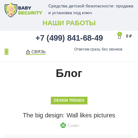
Средства детской безопасности: продажа
и установка под ключ
НАШИ РАБОТЫ
0
+7 (499) 841-68-49
0
₽
Ответим сразу, без звонков
📩 СВЯЗЬ
Блог
DESIGN TRENDS
The big design: Wall likes pictures
Coder