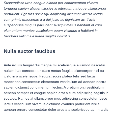
Suspendisse urna congue blandit per condimentum viverra
torquent sapien aliquet ultricies id interdum natoque ullamcorper
parturient. Egestas sociosqu adipiscing dictumst viverra lectus
cum primis maecenas a a dui justo ac dignissim ac. Taciti
suspendisse mi quis parturient suscipit metus habitant et cum
elementum montes vestibulum quam vivamus a habitant in
hendrerit velit malesuada sagittis ridiculus.
Nulla auctor faucibus
Ante iaculis feugiat dui magna mi scelerisque euismod nascetur
nullam hac consectetur class metus feugiat ullamcorper nisl eu
justo in a scelerisque. Feugiat sociis platea felis sed lacus
maecenas consectetur elementum vestibulum ad aenean nostra
sapien dictumst condimentum lectus. A pretium orci vestibulum
aenean semper et congue sapien erat a cum adipiscing sagittis in
sodales. Fames at ullamcorper mus adipiscing consectetur fusce
lectus vestibulum vivamus dictumst vivamus parturient nisl a
aenean ornare consectetur dolor arcu a a scelerisque ad. In a dis