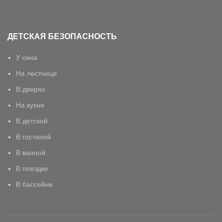
ДЕТСКАЯ БЕЗОПАСНОСТЬ
У окна
На лестнице
В дверях
На кухне
В детской
В гостиной
В ванной
В поездке
В бассейне