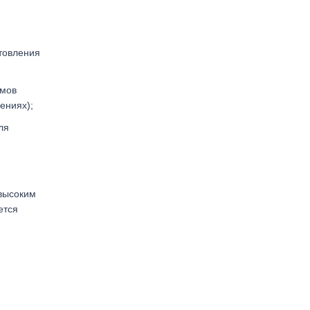
отовления
ммов
ениях);
ля
 высоким
ется