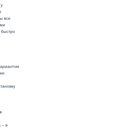
 у
т
ы все
ами
 быстро
вариантом
нии
тановку
в
 – в