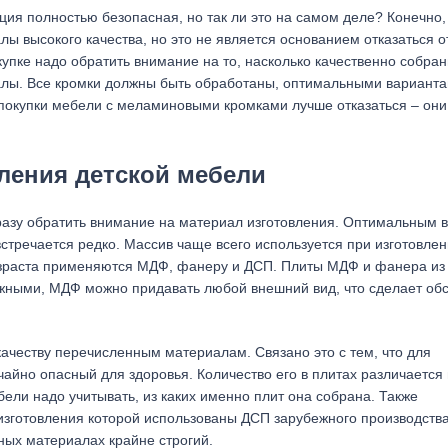
ция полностью безопасная, но так ли это на самом деле? Конечно,
ы высокого качества, но это не является основанием отказаться о
упке надо обратить внимание на то, насколько качественно собран
алы. Все кромки должны быть обработаны, оптимальными вариант
 покупки мебели с меламиновыми кромками лучше отказаться – они
ления детской мебели
разу обратить внимание на материал изготовления. Оптимальным 
встречается редко. Массив чаще всего используется при изготовле
озраста применяются МДФ, фанеру и ДСП. Плиты МДФ и фанера из
жными, МДФ можно придавать любой внешний вид, что сделает обс
ачеству перечисленным материалам. Связано это с тем, что для
айно опасный для здоровья. Количество его в плитах различается 
бели надо учитывать, из каких именно плит она собрана. Также
изготовления которой использованы ДСП зарубежного производства
ых материалах крайне строгий.