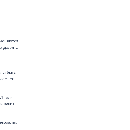
именяются
ка должна
жны быть
елает ее
ДСП или
зависит
териалы,