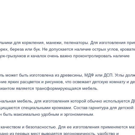
ульчики для кормления, манежи, пеленаторы. Для изготовления пр
ех, береза или бук. Не допускается наличие острых углов, кроват
ок-грызунков и качалок очень важно проконтролировать наличие
ль может быть изготовлена из древесины, МДФ или ДСП. Углы дол
е ярких расцветок и рисунков, что освежает детскую комнату и д
риантом является трансформирующаяся мебель.
нальная мебель, для изготовления которой обычно используется 
щищаются специальными кромками. Состав гарнитура для детской 
ен быть максимально удобным и эргономичным.
качеством и безопасностью. Для ее изготовления применяются ма
одно из первых мест выводятся эргономичность, удобство и